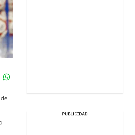
Whatsapp
k
 de
PUBLICIDAD
o