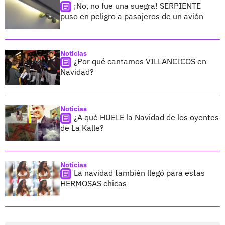
¡No, no fue una suegra! SERPIENTE
puso en peligro a pasajeros de un avión
Noticias
¿Por qué cantamos VILLANCICOS en
Navidad?
Noticias
¿A qué HUELE la Navidad de los oyentes
de La Kalle?
Noticias
La navidad también llegó para estas
HERMOSAS chicas