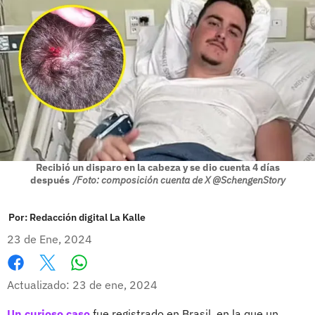
Recibió un disparo en la cabeza y se dio cuenta 4 días
después
/Foto: composición cuenta de X @SchengenStory
Por:
Redacción digital La Kalle
23 de Ene, 2024
Whatsapp
Facebook
X
Actualizado: 23 de ene, 2024
Un curioso caso
fue registrado en Brasil, en la que un