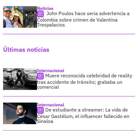
Noticias
John Poulos hace seria advertencia a
Colombia sobre crimen de Valentina
Trespalacios
Últimas noticias
Internacional
Muere reconocida celebridad de reality
tras accidente de tránsito; grababa un
comercial
Internacional
De estudiante a streamer: La vida de
César Gastélum, el influencer fallecido en
Sinaloa