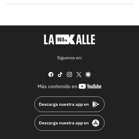
Síguenos en:
facebook
tiktok
instagram
twitter
google
youtube-
Más contenido en
footer
Descarga nuestra app en
Descarga nuestra app en