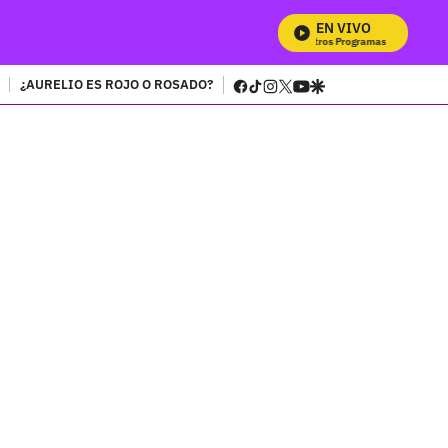
EN VIVO
Mira Todos Nu
facebook
tiktok
instagram
twitter
youtube
google
¿AURELIO ES ROJO O ROSADO?