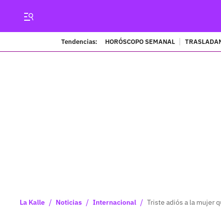
Tendencias:
HORÓSCOPO SEMANAL
TRASLADAN
/
/
/
La Kalle
Noticias
Internacional
Triste adiós a la mujer 