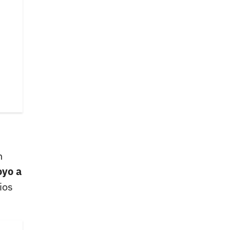
n
oyo a
ios