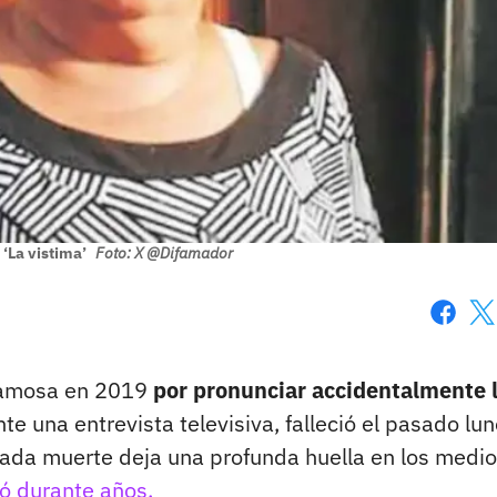
‘La vistima’
Foto: X @Difamador
Faceboo
X
 famosa en 2019
por pronunciar accidentalmente 
te una entrevista televisiva, falleció el pasado lu
rada muerte deja una profunda huella en los medio
zó durante años.