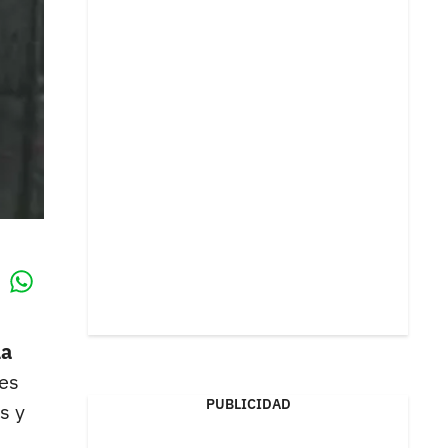
Whatsapp
k
la
nes
PUBLICIDAD
s y