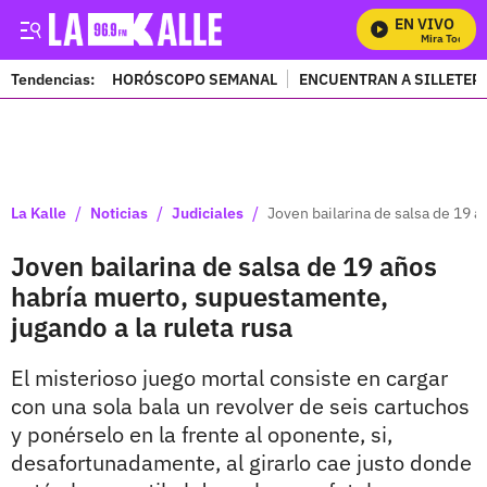
EN VIVO
Mira Todos Nu
Tendencias:
HORÓSCOPO SEMANAL
ENCUENTRAN A SILLETER
PUBLICIDAD
/
/
/
La Kalle
Noticias
Judiciales
Joven bailarina de salsa de 19 a
Joven bailarina de salsa de 19 años
habría muerto, supuestamente,
jugando a la ruleta rusa
El misterioso juego mortal consiste en cargar
con una sola bala un revolver de seis cartuchos
y ponérselo en la frente al oponente, si,
desafortunadamente, al girarlo cae justo donde