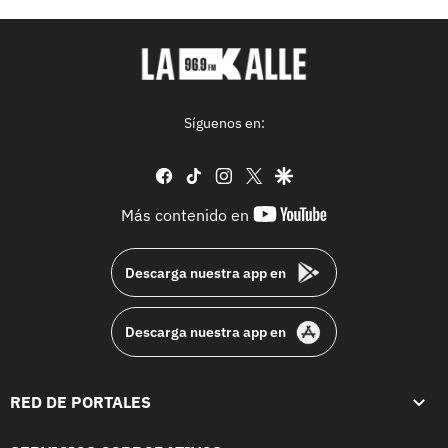
Síguenos en:
facebook
tiktok
instagram
twitter
google
youtube-
Más contenido en
footer
Descarga nuestra app en
Descarga nuestra app en
RED DE PORTALES