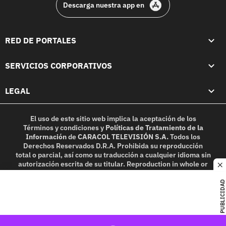
Descarga nuestra app en
RED DE PORTALES
SERVICIOS CORPORATIVOS
LEGAL
El uso de este sitio web implica la aceptación de los
Términos y condiciones
y
Políticas de Tratamiento de la
Información
de
CARACOL TELEVISIÓN S.A.
Todos los
Derechos Reservados D.R.A. Prohibida su reproducción
total o parcial, así como su traducción a cualquier idioma sin
autorización escrita de su titular. Reproduction in whole or
c
in part, or translation without written permission is
prohibited. All rights reserved 2025.
PUBLICIDAD
MIEMBRO DE: