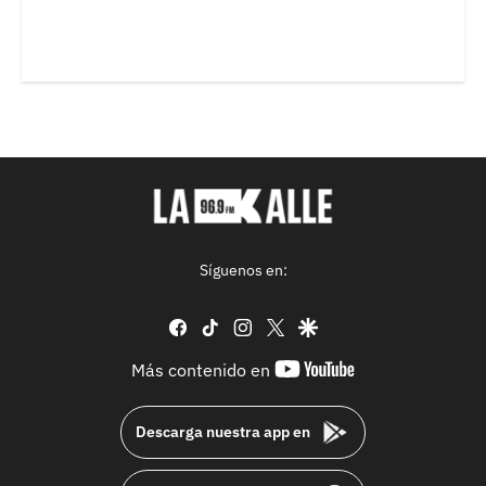
Síguenos en:
facebook
tiktok
instagram
twitter
google
youtube-
Más contenido en
footer
Descarga nuestra app en