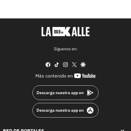
Síguenos en:
facebook
tiktok
instagram
twitter
google
youtube-
Más contenido en
footer
Descarga nuestra app en
Descarga nuestra app en
RED DE PORTALES