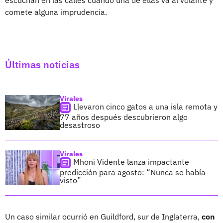
escuchan en las calles cuando una de ellas va al volante y
comete alguna imprudencia.
Últimas noticias
Virales
Llevaron cinco gatos a una isla remota y
77 años después descubrieron algo
desastroso
Virales
Mhoni Vidente lanza impactante
predicción para agosto: “Nunca se había
visto”
Un caso similar ocurrió en Guildford, sur de Inglaterra,
con