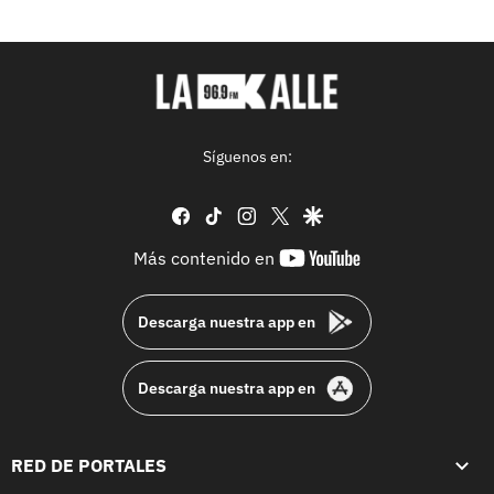
Síguenos en:
facebook
tiktok
instagram
twitter
google
youtube-
Más contenido en
footer
Descarga nuestra app en
Descarga nuestra app en
RED DE PORTALES