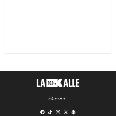
Síguenos en:
facebook
tiktok
instagram
twitter
google