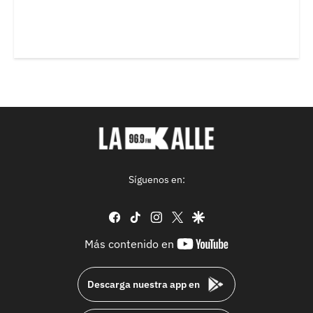
Síguenos en:
facebook
tiktok
instagram
twitter
google
youtube-
Más contenido en
footer
Descarga nuestra app en