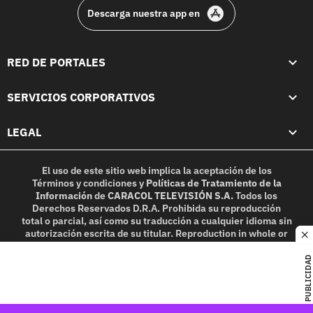
Descarga nuestra app en
RED DE PORTALES
SERVICIOS CORPORATIVOS
LEGAL
El uso de este sitio web implica la aceptación de los
Términos y condiciones
y
Políticas de Tratamiento de la
Información
de
CARACOL TELEVISIÓN S.A.
Todos los
Derechos Reservados D.R.A. Prohibida su reproducción
total o parcial, así como su traducción a cualquier idioma sin
autorización escrita de su titular. Reproduction in whole or
c
in part, or translation without written permission is
prohibited. All rights reserved 2025.
PUBLICIDAD
MIEMBRO DE: