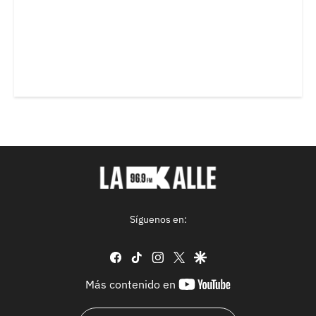
Síguenos en:
facebook
tiktok
instagram
twitter
google
youtube-
Más contenido en
footer