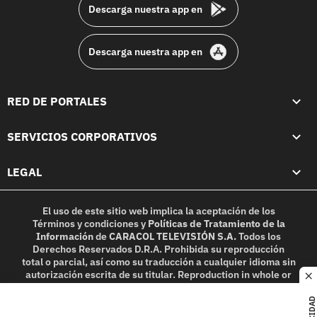
Descarga nuestra app en
Descarga nuestra app en
RED DE PORTALES
SERVICIOS CORPORATIVOS
LEGAL
El uso de este sitio web implica la aceptación de los
Términos y condiciones
y
Políticas de Tratamiento de la
Información
de
CARACOL TELEVISIÓN S.A.
Todos los
Derechos Reservados D.R.A. Prohibida su reproducción
total o parcial, así como su traducción a cualquier idioma sin
autorización escrita de su titular. Reproduction in whole or
c
in part, or translation without written permission is
prohibited. All rights reserved 2025.