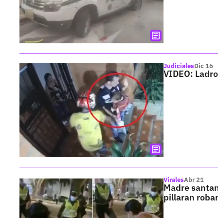
Judiciales
Dic 16
VIDEO: Ladron
Virales
Abr 21
Madre santand
pillaran rob