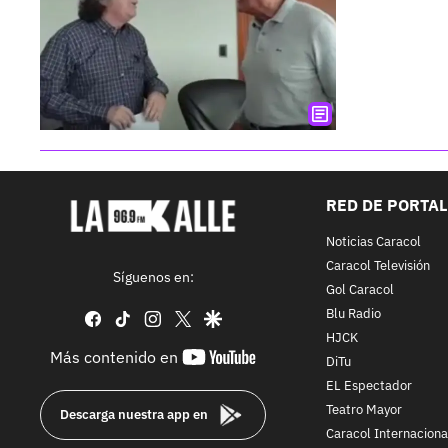
RED DE PORTA
Noticias Caracol
Caracol Televisión
Síguenos en:
Gol Caracol
Blu Radio
facebook
tiktok
instagram
twitter
google
HJCK
youtube-
Más contenido en
DiTu
footer
EL Espectador
Teatro Mayor
Descarga nuestra app en
Caracol Internaciona