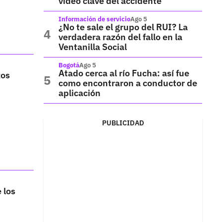
video clave del accidente
Información de servicio
Ago 5
¿No te sale el grupo del RUI? La
verdadera razón del fallo en la
Ventanilla Social
Bogotá
Ago 5
Atado cerca al río Fucha: así fue
zos
como encontraron a conductor de
aplicación
PUBLICIDAD
 los