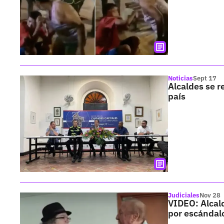
Noticias
Sept 17
Alcaldes se r
país
Judiciales
Nov 28
VIDEO: Alcal
por escándal