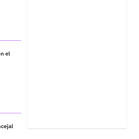
n el
cejal