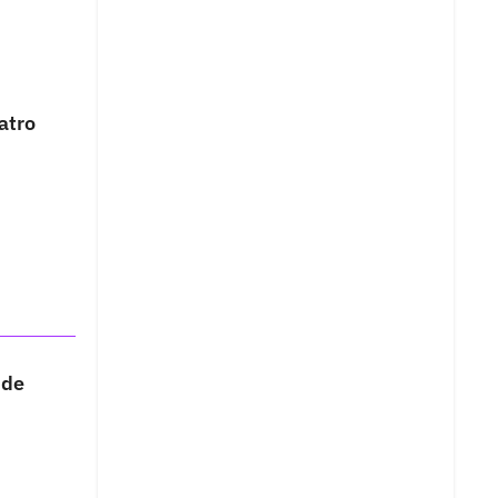
atro
 de