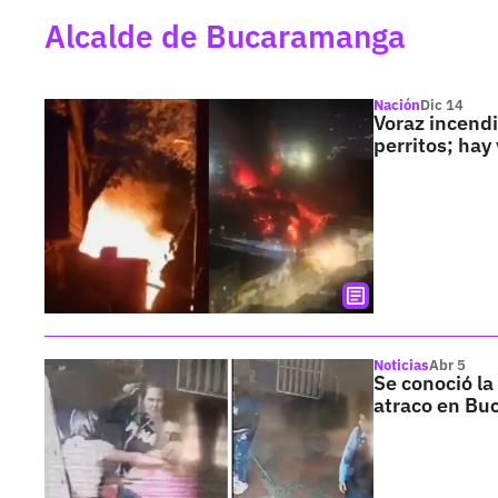
Alcalde de Bucaramanga
Nación
Dic 14
Voraz incendi
perritos; hay
Noticias
Abr 5
Se conoció la
atraco en B