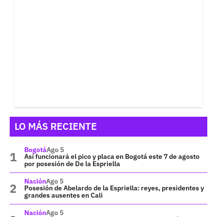
LO MÁS RECIENTE
Bogotá
Ago 5
Así funcionará el pico y placa en Bogotá este 7 de agosto
por posesión de De la Espriella
Nación
Ago 5
Posesión de Abelardo de la Espriella: reyes, presidentes y
grandes ausentes en Cali
Nación
Ago 5