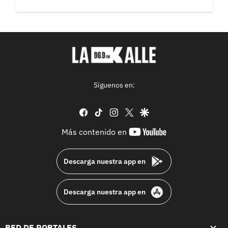
Síguenos en:
facebook
tiktok
instagram
twitter
google
youtube-
Más contenido en
footer
Descarga nuestra app en
Descarga nuestra app en
RED DE PORTALES