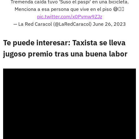
Tremenda caída tuvo 'Suso el paspi' en una bicicleta.
Menciona a esa persona que vive en el piso 😅👇🏻
pic.twitter.com/x0Pvmw9ZJz
— La Red Caracol (@LaRedCaracol)
June 26, 2023
Te puede interesar: Taxista se lleva
jugoso premio tras una buena labor