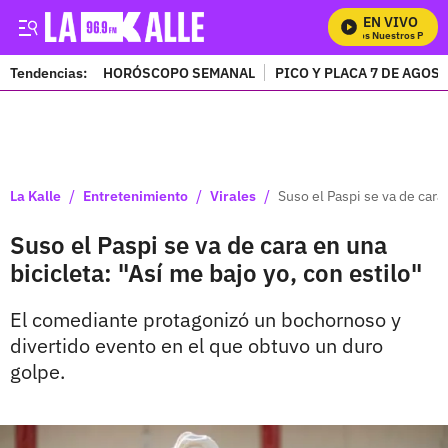
EN VIVO
Mira Todos Nuestros Progra
Tendencias:
HORÓSCOPO SEMANAL
PICO Y PLACA 7 DE AGOS
PUBLICIDAD
/
/
/
La Kalle
Entretenimiento
Virales
Suso el Paspi se va de cara 
Suso el Paspi se va de cara en una
bicicleta: "Así me bajo yo, con estilo"
El comediante protagonizó un bochornoso y
divertido evento en el que obtuvo un duro
golpe.