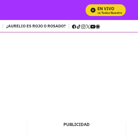
EN VIVO
Mira Todos Nuestros Programas
facebook
tiktok
instagram
twitter
youtube
google
¿AURELIO ES ROJO O ROSADO?
PUBLICIDAD