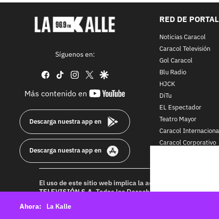
RED DE PORTA
Noticias Caracol
Caracol Televisión
Síguenos en:
Gol Caracol
Blu Radio
facebook
tiktok
instagram
twitter
google
HJCK
youtube-
Más contenido en
DiTu
footer
EL Espectador
Teatro Mayor
Descarga nuestra app en
Caracol Internaciona
Caracol Corporativo
Descarga nuestra app en
Caracol Next
El uso de este sitio web implica la aceptación de los
Térmi
TELEVISIÓN S.A.
Todos los Derechos Reservados D.R.A. Pr
idioma sin autorización escrita de su titular. Reproduction
La Kalle
rights reserved 2025.