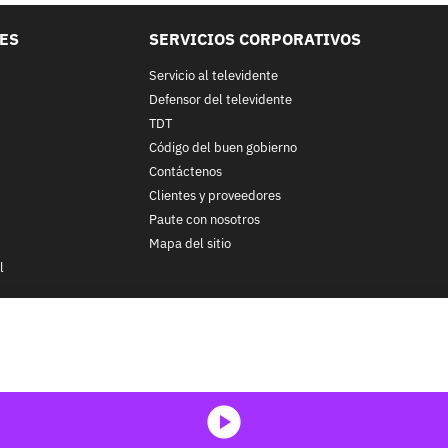
LES
SERVICIOS CORPORATIVOS
Servicio al televidente
Defensor del televidente
TDT
Código del buen gobierno
Contáctenos
Clientes y proveedores
Paute con nosotros
Mapa del sitio
l
nos y condiciones
y
Políticas de Tratamiento de la Información
de
CA
ohibida su reproducción total o parcial, así como su traducción a cu
 in whole or in part, or translation without written permission is prohib
media-icon