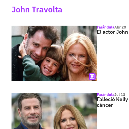
John Travolta
Farándula
Abr 20
El actor John
Farándula
Jul 13
Falleció Kell
cáncer