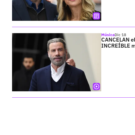
Música
Dic 18
CANCELAN el e
INCREÍBLE m