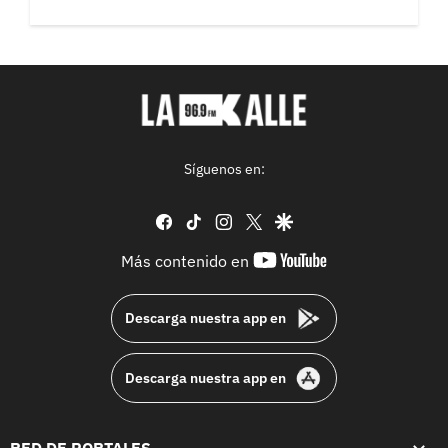
Síguenos en:
facebook
tiktok
instagram
twitter
google
youtube-
Más contenido en
footer
Descarga nuestra app en
Descarga nuestra app en