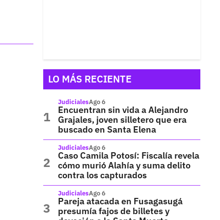
LO MÁS RECIENTE
Judiciales
Ago 6
Encuentran sin vida a Alejandro
Grajales, joven silletero que era
buscado en Santa Elena
Judiciales
Ago 6
Caso Camila Potosí: Fiscalía revela
cómo murió Alahía y suma delito
contra los capturados
Judiciales
Ago 6
Pareja atacada en Fusagasugá
presumía fajos de billetes y