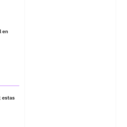
l en
; estas