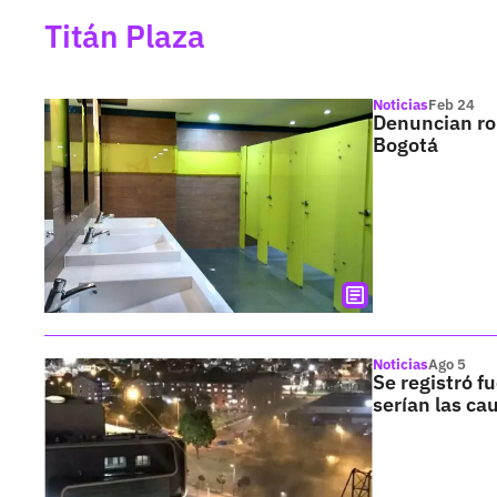
Titán Plaza
Noticias
Feb 24
Denuncian ro
Bogotá
Noticias
Ago 5
Se registró f
serían las ca