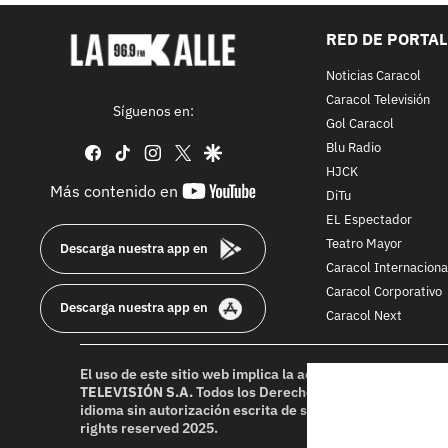
RED DE PORTA
Noticias Caracol
Caracol Televisión
Síguenos en:
Gol Caracol
Blu Radio
facebook
tiktok
instagram
twitter
google
HJCK
youtube-
Más contenido en
DiTu
footer
EL Espectador
Teatro Mayor
Descarga nuestra app en
Caracol Internaciona
Caracol Corporativo
Descarga nuestra app en
Caracol Next
El uso de este sitio web implica la aceptación de los
Térmi
TELEVISIÓN S.A.
Todos los Derechos Reservados D.R.A. Pr
idioma sin autorización escrita de su titular. Reproduction
rights reserved 2025.