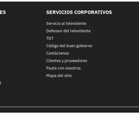
LES
SERVICIOS CORPORATIVOS
Servicio al televidente
Defensor del televidente
TDT
Código del buen gobierno
Contáctenos
Clientes y proveedores
Paute con nosotros
Mapa del sitio
l
nos y condiciones
y
Políticas de Tratamiento de la Información
de
CA
ohibida su reproducción total o parcial, así como su traducción a cu
 in whole or in part, or translation without written permission is prohib