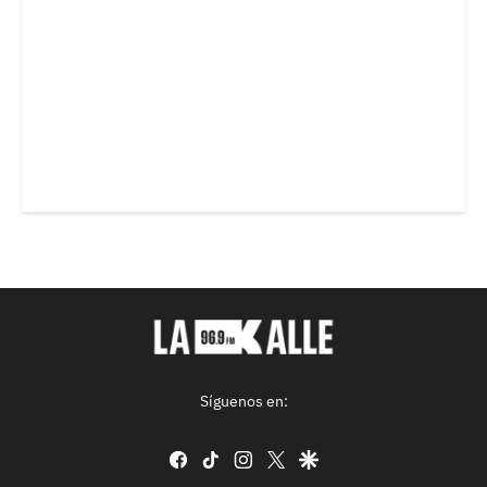
Síguenos en:
facebook
tiktok
instagram
twitter
google