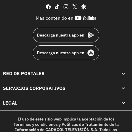
facebook
tiktok
instagram
twitter
google
youtube-
Más contenido en
footer
Descarga nuestra app en
Descarga nuestra app en
RED DE PORTALES
SERVICIOS CORPORATIVOS
LEGAL
El uso de este sitio web implica la aceptación de los
Términos y condiciones
y
Políticas de Tratamiento de la
Información
de
CARACOL TELEVISIÓN S.A.
Todos los