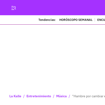
Tendencias:
HORÓSCOPO SEMANAL
ENCU
/
/
/
La Kalle
Entretenimiento
Música
“Hambre por cambiar e