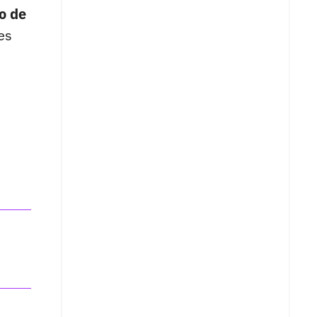
o de
es