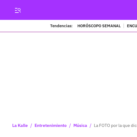
Tendencias:
HORÓSCOPO SEMANAL
ENCU
/
/
/
La Kalle
Entretenimiento
Música
La FOTO por la que di