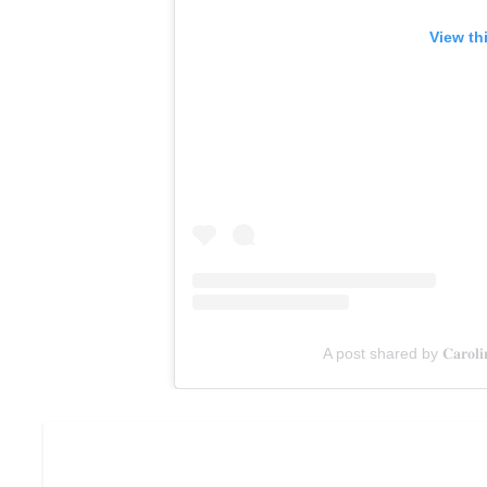
View th
A post shared by 𝐂𝐚𝐫𝐨𝐥