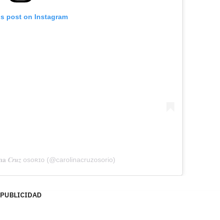
is post on Instagram
𝐢𝐧𝐚 𝑪𝒓𝒖𝒛 ᴏsᴏʀɪᴏ (@carolinacruzosorio)
PUBLICIDAD