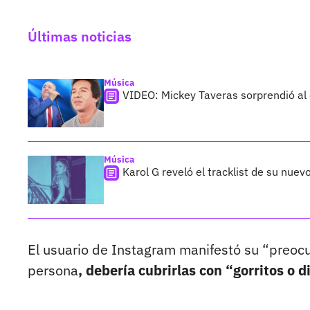
Últimas noticias
Música
VIDEO: Mickey Taveras sorprendió al
Música
Karol G reveló el tracklist de su nue
El usuario de Instagram manifestó su “preocu
persona
, debería cubrirlas con “gorritos o