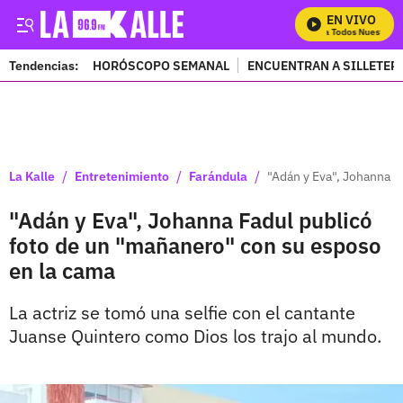
EN VIVO
Mira Todos Nuestros P
Tendencias:
HORÓSCOPO SEMANAL
ENCUENTRAN A SILLETER
PUBLICIDAD
/
/
/
La Kalle
Entretenimiento
Farándula
"Adán y Eva", Johanna F
"Adán y Eva", Johanna Fadul publicó
foto de un "mañanero" con su esposo
en la cama
La actriz se tomó una selfie con el cantante
Juanse Quintero como Dios los trajo al mundo.