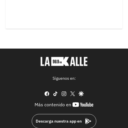
Síguenos en:
facebook
tiktok
instagram
twitter
google
youtube-
Más contenido en
footer
Descarga nuestra app en