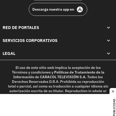
Descarga nuestra app en
RED DE PORTALES
SERVICIOS CORPORATIVOS
LEGAL
El uso de este sitio web implica la aceptación de los
Términos y condiciones
y
Políticas de Tratamiento de la
Información
de
CARACOL TELEVISIÓN S.A.
Todos los
Derechos Reservados D.R.A. Prohibida su reproducción
total o parcial, así como su traducción a cualquier idioma sin
autorización escrita de su titular. Reproduction in whole or
c
in part, or translation without written permission is
prohibited. All rights reserved 2025.
PUBLICIDAD
MIEMBRO DE: