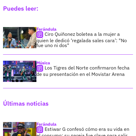
Puedes leer:
Farándula
Ciro Quiñonez boletea a la mujer a
quien le dedicó ‘regalada sales cara’: "No
fue uno ni dos"
Música
Los Tigres del Norte confirmaron fecha
de su presentación en el Movistar Arena
Últimas noticias
Farándula
Estiwar G confesó cómo era su vida en
el consumo; su pareja fue clave para salir