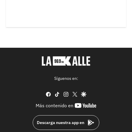
Síguenos en:
facebook
tiktok
instagram
twitter
google
youtube-
Más contenido en
footer
Descarga nuestra app en