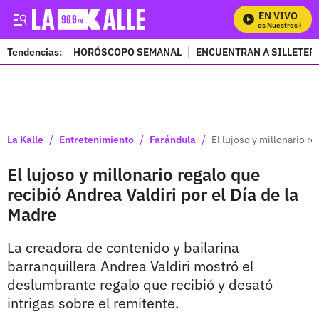
EN VIVO
Mira Todos Nuestros Progr
Tendencias:
HORÓSCOPO SEMANAL
ENCUENTRAN A SILLETER
PUBLICIDAD
/
/
/
La Kalle
Entretenimiento
Farándula
El lujoso y millonario re
El lujoso y millonario regalo que
recibió Andrea Valdiri por el Día de la
Madre
La creadora de contenido y bailarina
barranquillera Andrea Valdiri mostró el
deslumbrante regalo que recibió y desató
intrigas sobre el remitente.