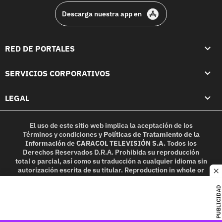
Descarga nuestra app en
RED DE PORTALES
SERVICIOS CORPORATIVOS
LEGAL
El uso de este sitio web implica la aceptación de los
Términos y condiciones
y
Políticas de Tratamiento de la
Información
de
CARACOL TELEVISIÓN S.A.
Todos los
Derechos Reservados D.R.A. Prohibida su reproducción
total o parcial, así como su traducción a cualquier idioma sin
autorización escrita de su titular. Reproduction in whole or
c
in part, or translation without written permission is
prohibited. All rights reserved 2025.
PUBLICIDAD
MIEMBRO DE: