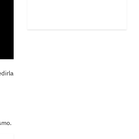
dirla
smo.