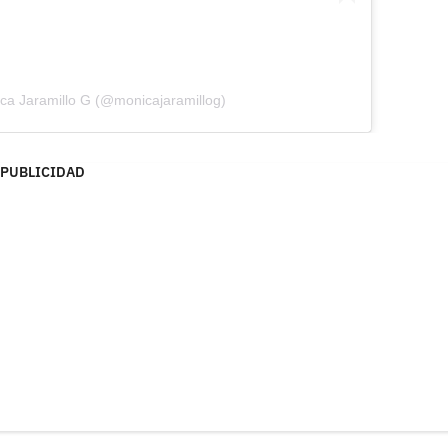
ica Jaramillo G (@monicajaramillog)
PUBLICIDAD