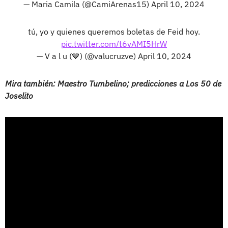
— Maria Camila (@CamiArenas15)
April 10, 2024
tú, yo y quienes queremos boletas de Feid hoy.
pic.twitter.com/t6vAMI5HrW
— V a l u (💙) (@valucruzve)
April 10, 2024
Mira también: Maestro Tumbelino; predicciones a Los 50 de
Joselito