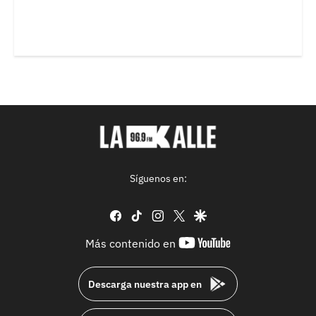
Síguenos en:
facebook
tiktok
instagram
twitter
google
youtube-
Más contenido en
footer
Descarga nuestra app en