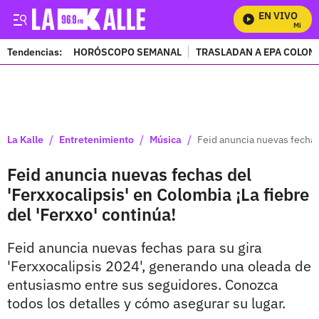
EN VIVO
Mira Todo
Tendencias:
HORÓSCOPO SEMANAL
TRASLADAN A EPA COLOM
PUBLICIDAD
/
/
/
La Kalle
Entretenimiento
Música
Feid anuncia nuevas fechas 
Feid anuncia nuevas fechas del
'Ferxxocalipsis' en Colombia ¡La fiebre
del 'Ferxxo' continúa!
Feid anuncia nuevas fechas para su gira
'Ferxxocalipsis 2024', generando una oleada de
entusiasmo entre sus seguidores. Conozca
todos los detalles y cómo asegurar su lugar.