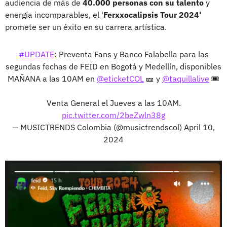
audiencia de más de
40.000 personas con su talento
y
energía incomparables, el '
Ferxxocalipsis Tour 2024'
promete ser un éxito en su carrera artística.
#UPDATE
: Preventa Fans y Banco Falabella para las
segundas fechas de FEID en Bogotá y Medellín, disponibles
MAÑANA a las 10AM en
@eticketCOL
🎫 y
@taquillalive
🎟️
Venta General el Jueves a las 10AM.
pic.twitter.com/2beZwln38g
— MUSICTRENDS Colombia (@musictrendscol)
April 10,
2024