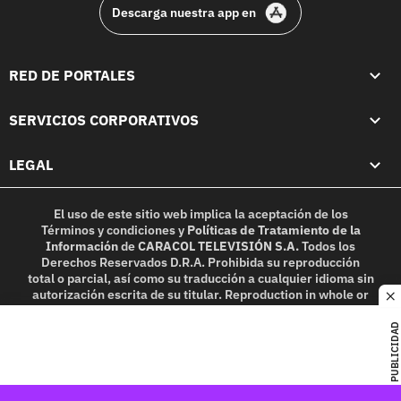
Descarga nuestra app en
RED DE PORTALES
SERVICIOS CORPORATIVOS
LEGAL
El uso de este sitio web implica la aceptación de los
Términos y condiciones
y
Políticas de Tratamiento de la
Información
de
CARACOL TELEVISIÓN S.A.
Todos los
Derechos Reservados D.R.A. Prohibida su reproducción
total o parcial, así como su traducción a cualquier idioma sin
autorización escrita de su titular. Reproduction in whole or
c
in part, or translation without written permission is
prohibited. All rights reserved 2025.
PUBLICIDAD
MIEMBRO DE: