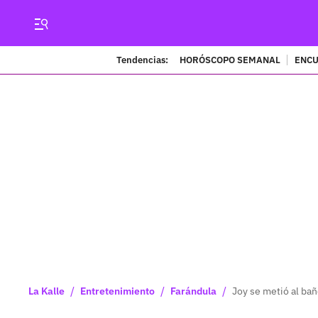
Tendencias:
HORÓSCOPO SEMANAL
ENCU
/
/
/
La Kalle
Entretenimiento
Farándula
Joy se metió al ba