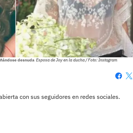
 bañándose desnuda
Esposa de Joy en la ducha / Foto: Instagram
Faceboo
X
bierta con sus seguidores en redes sociales.