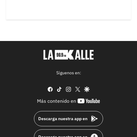
Síguenos en:
facebook
tiktok
instagram
twitter
google
youtube-
Más contenido en
footer
Descarga nuestra app en
Descarga nuestra app en