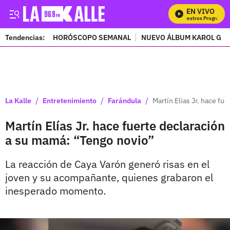
EN VIVO
Mira Todos Nuestros Programas
Tendencias:
HORÓSCOPO SEMANAL
NUEVO ÁLBUM KAROL G
PUBLICIDAD
/
/
/
La Kalle
Entretenimiento
Farándula
Martín Elías Jr. hace fu
Martín Elías Jr. hace fuerte declaración
a su mamá: “Tengo novio”
La reacción de Caya Varón generó risas en el
joven y su acompañante, quienes grabaron el
inesperado momento.