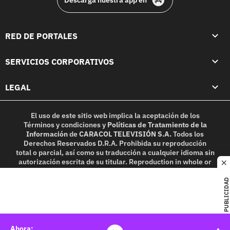
RED DE PORTALES
SERVICIOS CORPORATIVOS
LEGAL
El uso de este sitio web implica la aceptación de los
Términos y condiciones
y
Políticas de Tratamiento de la
Información
de
CARACOL TELEVISIÓN S.A.
Todos los
Derechos Reservados D.R.A. Prohibida su reproducción
total o parcial, así como su traducción a cualquier idioma sin
autorización escrita de su titular. Reproduction in whole or
c
in part, or translation without written permission is
prohibited. All rights reserved 2025.
PUBLICIDAD
MIEMBRO DE: