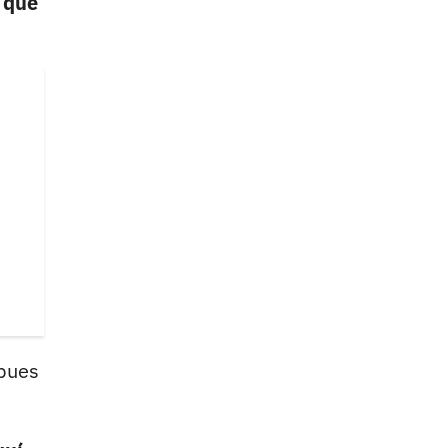
 que
pues