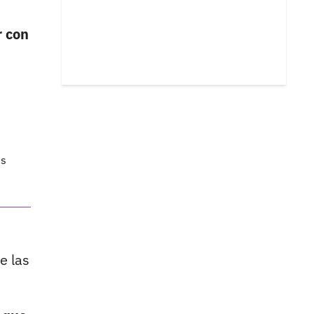
r con
es
e las