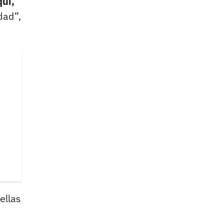
quí,
dad”,
ellas