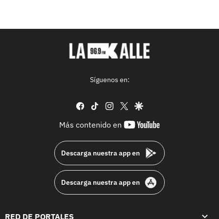
Síguenos en:
facebook
tiktok
instagram
twitter
google
youtube-
Más contenido en
footer
Descarga nuestra app en
Descarga nuestra app en
RED DE PORTALES