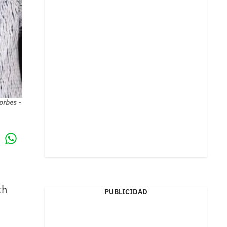
orbes -
Whatsapp
k
th
PUBLICIDAD