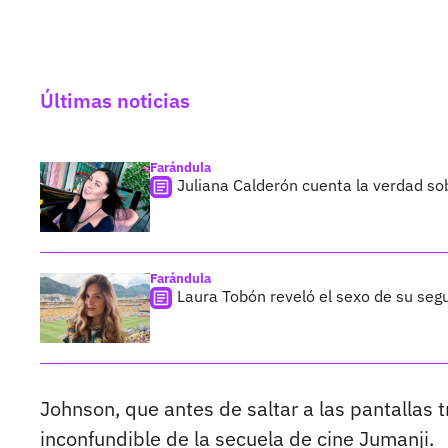
Últimas noticias
Farándula
Juliana Calderón cuenta la verdad so
Farándula
Laura Tobón reveló el sexo de su segu
Johnson, que antes de saltar a las pantallas 
inconfundible de la secuela de cine Jumanji.