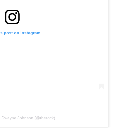
is post on Instagram
y Dwayne Johnson (@therock)