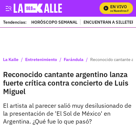
EN VIVO
Mira Todos Nuestros Progr
Tendencias:
HORÓSCOPO SEMANAL
ENCUENTRAN A SILLETER
PUBLICIDAD
/
/
/
La Kalle
Entretenimiento
Farándula
Reconocido cantante arge
Reconocido cantante argentino lanza
fuerte crítica contra concierto de Luis
Miguel
El artista al parecer salió muy desilusionado de
la presentación de 'El Sol de México' en
Argentina. ¿Qué fue lo que pasó?