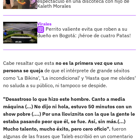
espectáculo en una discoteca con hijo de
Kaleth Morales
Virales
Perrito valiente evita que roben a su
dueño en Bogotá: ¡héroe de cuatro Patas!
Cabe resaltar que esta
no es la primera vez que una
persona se queja
de que el intérprete de grande séxitos
como 'La Bikina', 'La incondicional' y 'Hasta que me olvides'
no saluda a su público, ni tampoco se despide.
"Desastroso lo que hizo este hombre. Canto a media
máquina (...) No dijo ni hola, estuvo 50 minutos con un
show pobre (....) Por una lloviznita con la que la gente le
estaba pasando peor que él, se fue. Así, sin más.(...)
Mucho talento, mucho éxito, pero cero oficio".
fueron
algunas de las frases que Taleb escribió en un comentario