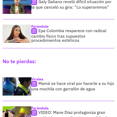
Galy Galiano reveló difícil situación por
la que canceló su gira: “Lo superaremos”
Farándula
Epa Colombia reaparece con radical
cambio físico tras supuestos
procedimientos estéticos
No te pierdas:
Virales
Mamá se hace viral por hacerle a su hijo
una mochila con garrafón de agua
Farándula
VIDEO: Mane Díaz protagoniza gran