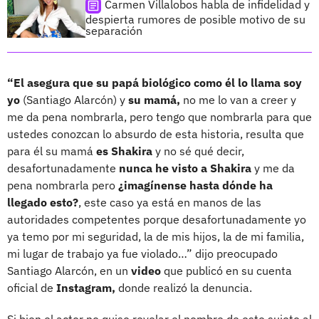
Carmen Villalobos habla de infidelidad y
despierta rumores de posible motivo de su
separación
“El asegura que su papá biológico como él lo llama soy
yo
(Santiago Alarcón) y
su mamá,
no me lo van a creer y
me da pena nombrarla, pero tengo que nombrarla para que
ustedes conozcan lo absurdo de esta historia, resulta que
para él su mamá
es Shakira
y no sé qué decir,
desafortunadamente
nunca he visto a Shakira
y me da
pena nombrarla pero
¿imagínense hasta dónde ha
llegado esto?
, este caso ya está en manos de las
autoridades competentes porque desafortunadamente yo
ya temo por mi seguridad, la de mis hijos, la de mi familia,
mi lugar de trabajo ya fue violado…” dijo preocupado
Santiago Alarcón, en un
video
que publicó en su cuenta
oficial de
Instagram,
donde realizó la denuncia.
Si bien el actor no quiso revelar el nombre de este sujeto al