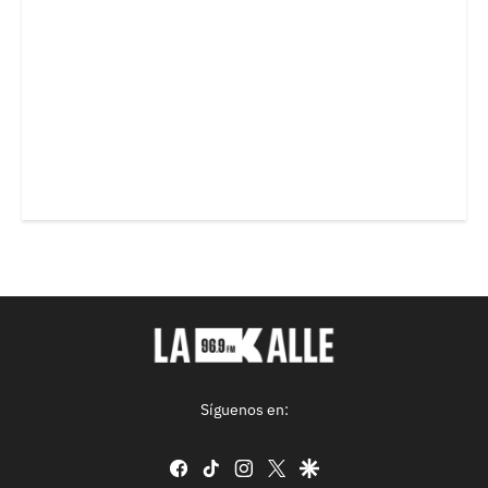
Síguenos en:
facebook
tiktok
instagram
twitter
google