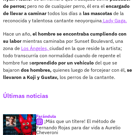
de perros;
pero no de cualquier perro, él era el
encargado
de llevar a caminar
todos los días a
las mascotas
de la
reconocida y talentosa cantante neoyorquina
Lady Gaga.
Hace un año,
el hombre se encontraba cumpliendo con
su labor
mientras caminaba por Sunset Boulevard, una
zona de
Los Ángeles,
ciudad en la que reside la artista;
todo transcurría con normalidad cuando de repente el
hombre fue s
orprendido por un vehículo
del que se
bajaron
dos hombres,
quienes luego de forcejear con él,
se
llevaron a Koji y Gustav,
los perros de la cantante.
Últimas noticias
Farándula
¡Más que un títere! El método de
Fernando Rojas para dar vida a Aurelio
Cheveroni