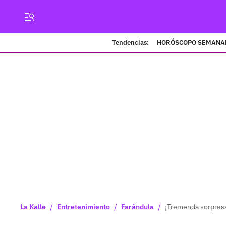
Tendencias:
HORÓSCOPO SEMANA
/
/
/
La Kalle
Entretenimiento
Farándula
¡Tremenda sorpresa!