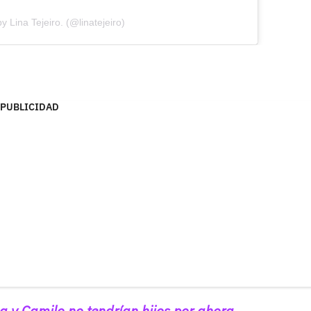
y Lina Tejeiro. (@linatejeiro)
PUBLICIDAD
a y Camilo no tendrían hijos por ahora