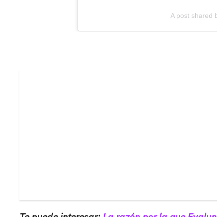
A post shared b
Te puede interesar:
La razón por la que Evalun