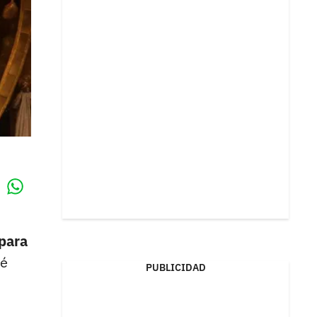
Whatsapp
k
 para
ué
PUBLICIDAD