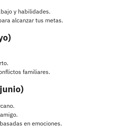
abajo y habilidades.
para alcanzar tus metas.
yo)
rto.
onflictos familiares.
junio)
rcano.
 amigo.
 basadas en emociones.