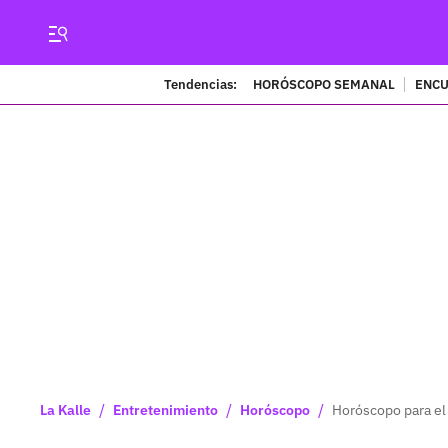
Tendencias:
HORÓSCOPO SEMANAL
ENCU
/
/
/
La Kalle
Entretenimiento
Horóscopo
Horóscopo para el 