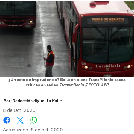
¿Un acto de imprudencia? Baile en pleno TransMilenio causa
críticas en redes
Transmilenio // FOTO: AFP
Por:
Redacción digital La Kalle
8 de Oct, 2020
Whatsapp
Facebook
X
Actualizado: 8 de oct, 2020