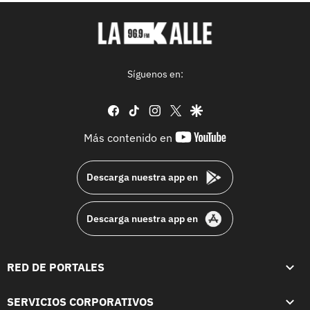
Síguenos en:
facebook
tiktok
instagram
twitter
google
youtube-
Más contenido en
footer
Descarga nuestra app en
Descarga nuestra app en
RED DE PORTALES
SERVICIOS CORPORATIVOS