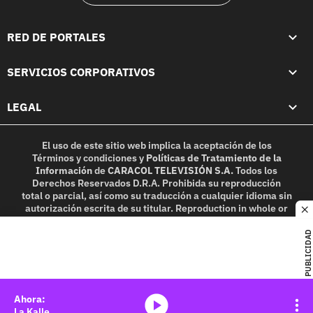
RED DE PORTALES
SERVICIOS CORPORATIVOS
LEGAL
El uso de este sitio web implica la aceptación de los
Términos y condiciones
y
Políticas de Tratamiento de la
Información
de
CARACOL TELEVISIÓN S.A.
Todos los
Derechos Reservados D.R.A. Prohibida su reproducción
total o parcial, así como su traducción a cualquier idioma sin
autorización escrita de su titular. Reproduction in whole or
c
in part, or translation without written permission is
prohibited. All rights reserved 2025.
PUBLICIDAD
MIEMBRO DE:
media-icon
La Kalle