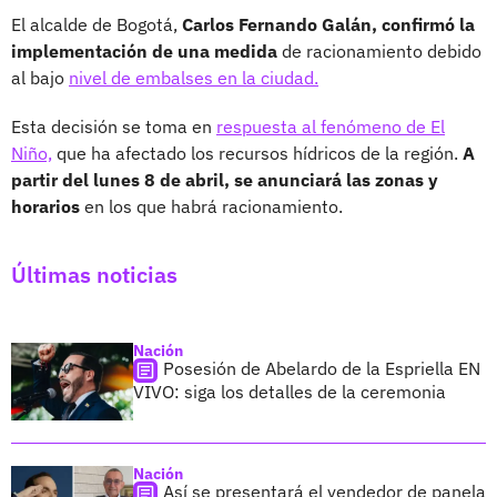
El alcalde de Bogotá,
Carlos Fernando Galán, confirmó la
implementación de una medida
de racionamiento debido
al bajo
nivel de embalses en la ciudad.
Esta decisión se toma en
respuesta al fenómeno de El
Niño,
que ha afectado los recursos hídricos de la región.
A
partir del lunes 8 de abril, se anunciará las zonas y
horarios
en los que habrá racionamiento.
Últimas noticias
Nación
Posesión de Abelardo de la Espriella EN
VIVO: siga los detalles de la ceremonia
Nación
Así se presentará el vendedor de panela