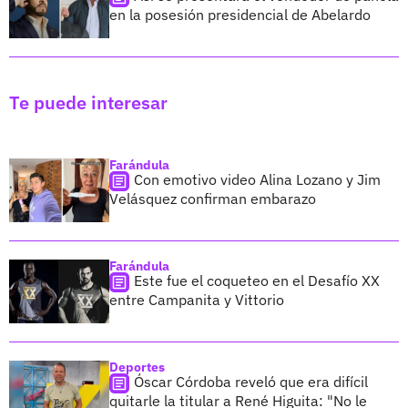
en la posesión presidencial de Abelardo
Te puede interesar
Farándula
Con emotivo video Alina Lozano y Jim
Velásquez confirman embarazo
Farándula
Este fue el coqueteo en el Desafío XX
entre Campanita y Vittorio
Deportes
Óscar Córdoba reveló que era difícil
quitarle la titular a René Higuita: "No le