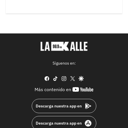
Síguenos en:
facebook
tiktok
instagram
twitter
google
youtube-
Más contenido en
footer
Descarga nuestra app en
Descarga nuestra app en