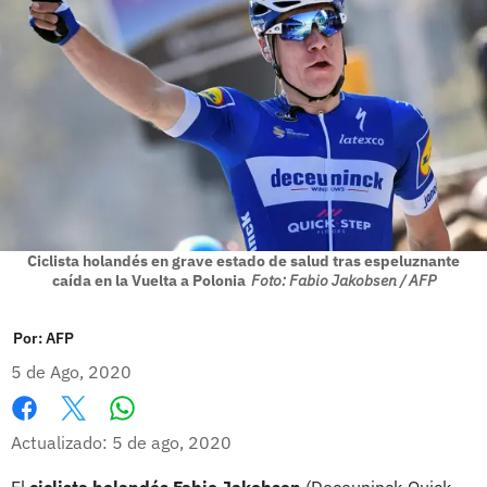
Ciclista holandés en grave estado de salud tras espeluznante
caída en la Vuelta a Polonia
Foto: Fabio Jakobsen / AFP
Por:
AFP
5 de Ago, 2020
Whatsapp
Facebook
X
Actualizado: 5 de ago, 2020
El
ciclista holandés Fabio Jakobsen
(Deceuninck-Quick