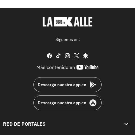
Síguenos en:
facebook
tiktok
instagram
twitter
google
youtube-
Más contenido en
footer
Descarga nuestra app en
Descarga nuestra app en
RED DE PORTALES