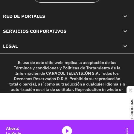
RED DE PORTALES
SERVICIOS CORPORATIVOS
LEGAL
El uso de este sitio web implica la aceptación de los
Términos y condiciones
y
Políticas de Tratamiento de la
Información
de
CARACOL TELEVISIÓN S.A.
Todos los
Derechos Reservados D.R.A. Prohibida su reproducción
total o parcial, así como su traducción a cualquier idioma sin
autorización escrita de su titular. Reproduction in whole or
c
in part, or translation without written permission is
prohibited. All rights reserved 2025.
PUBLICIDAD
MIEMBRO DE:
media-icon
La Kalle