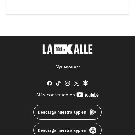
Síguenos en:
facebook
tiktok
instagram
twitter
google
youtube-
Más contenido en
footer
Descarga nuestra app en
Descarga nuestra app en