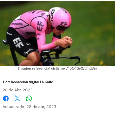
Imagen referencial ciclismo
/Foto: Getty Images
Por:
Redacción digital La Kalle
28 de Abr, 2023
Whatsapp
Facebook
X
Actualizado: 28 de abr, 2023