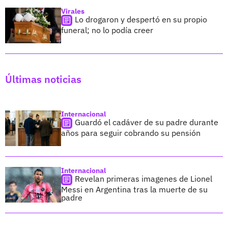
Virales
Lo drogaron y despertó en su propio
funeral; no lo podía creer
Últimas noticias
Internacional
Guardó el cadáver de su padre durante
años para seguir cobrando su pensión
Internacional
Revelan primeras imagenes de Lionel
Messi en Argentina tras la muerte de su
padre