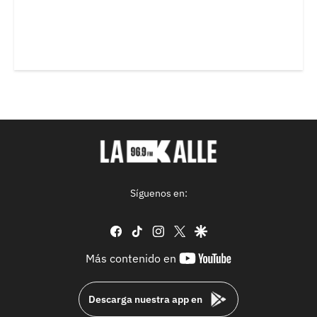
Síguenos en:
facebook
tiktok
instagram
twitter
google
youtube-
Más contenido en
footer
Descarga nuestra app en