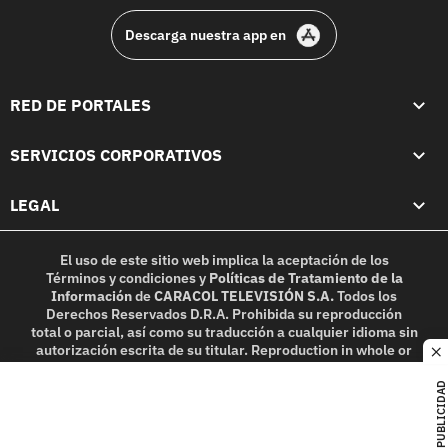
Descarga nuestra app en
RED DE PORTALES
SERVICIOS CORPORATIVOS
LEGAL
El uso de este sitio web implica la aceptación de los
Términos y condiciones
y
Políticas de Tratamiento de la
Información
de
CARACOL TELEVISIÓN S.A.
Todos los
Derechos Reservados D.R.A. Prohibida su reproducción
total o parcial, así como su traducción a cualquier idioma sin
autorización escrita de su titular. Reproduction in whole or
c
in part, or translation without written permission is
prohibited. All rights reserved 2025.
PUBLICIDAD
MIEMBRO DE: