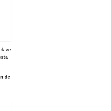
clave
esta
ón de