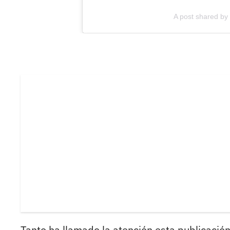
A post shared by 
Tanto ha llamado la atención esta publicació