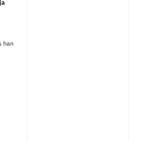
ja
s han