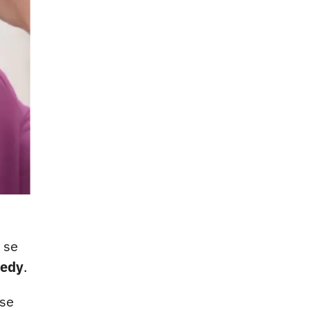
 se
nedy
.
 se