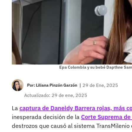
Epa Colombia y su bebé Dapthne Sa
|
29 de Ene, 2025
Por:
Liliana Pinzón Garzón
Actualizado: 29 de ene, 2025
La
captura de Daneidy Barrera rojas, más 
inesperada decisión de la
Corte Suprema de J
destrozos que causó al sistema TransMilenio