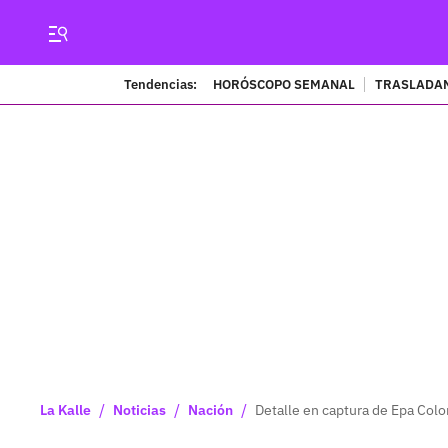
Tendencias:
HORÓSCOPO SEMANAL
TRASLADAN
/
/
/
La Kalle
Noticias
Nación
Detalle en captura de Epa Colo