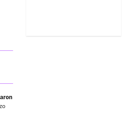
caron
zo