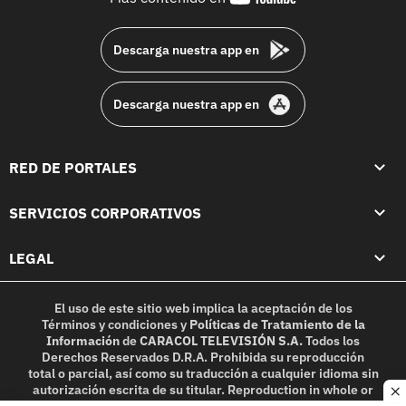
footer
Descarga nuestra app en
Descarga nuestra app en
RED DE PORTALES
SERVICIOS CORPORATIVOS
LEGAL
El uso de este sitio web implica la aceptación de los
Términos y condiciones
y
Políticas de Tratamiento de la
Información
de
CARACOL TELEVISIÓN S.A.
Todos los
Derechos Reservados D.R.A. Prohibida su reproducción
total o parcial, así como su traducción a cualquier idioma sin
autorización escrita de su titular. Reproduction in whole or
c
in part, or translation without written permission is