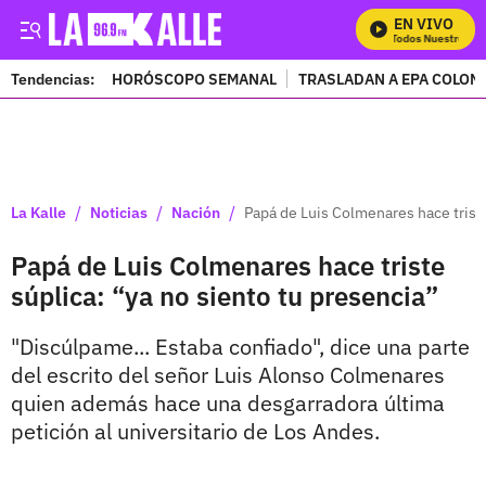
EN VIVO
Mira Todos Nuestros Pro
Tendencias:
HORÓSCOPO SEMANAL
TRASLADAN A EPA COLOM
PUBLICIDAD
/
/
/
La Kalle
Noticias
Nación
Papá de Luis Colmenares hace triste
Papá de Luis Colmenares hace triste
súplica: “ya no siento tu presencia”
"Discúlpame... Estaba confiado", dice una parte
del escrito del señor Luis Alonso Colmenares
quien además hace una desgarradora última
petición al universitario de Los Andes.