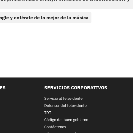
ogle y entérate de lo mejor de la música
LES
SERVICIOS CORPORATIVOS
Servicio al televidente
Defensor del televidente
TDT
Código del buen gobierno
Contáctenos