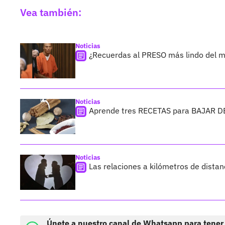
Vea también:
Noticias
¿Recuerdas al PRESO más lindo del m
Noticias
Aprende tres RECETAS para BAJAR D
Noticias
Las relaciones a kilómetros de distan
Únete a nuestro canal de Whatsapp para tener