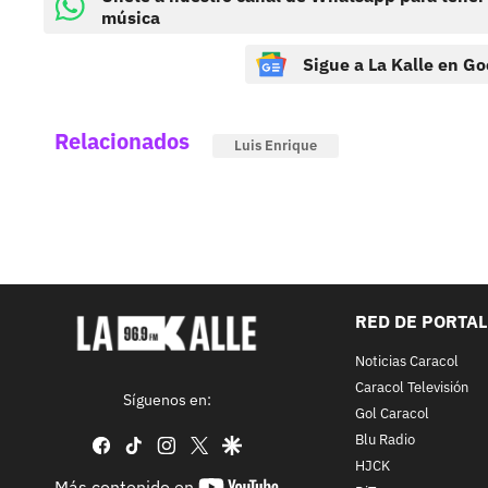
música
Sigue a La Kalle en Go
Relacionados
Luis Enrique
RED DE PORTA
Noticias Caracol
Caracol Televisión
Síguenos en:
Gol Caracol
Blu Radio
facebook
tiktok
instagram
twitter
google
HJCK
youtube-
Más contenido en