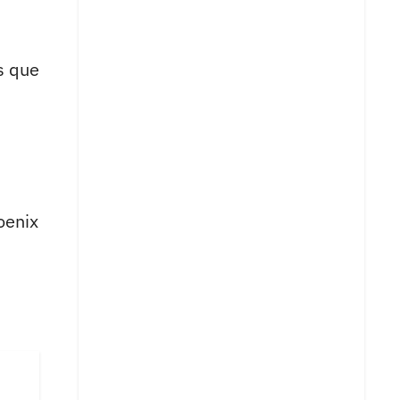
s que
oenix