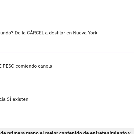
undo? De la CÁRCEL a desfilar en Nueva York
E PESO comiendo canela
cia SÍ existen
 de primera mano el mejor contenido de entretenimiento y