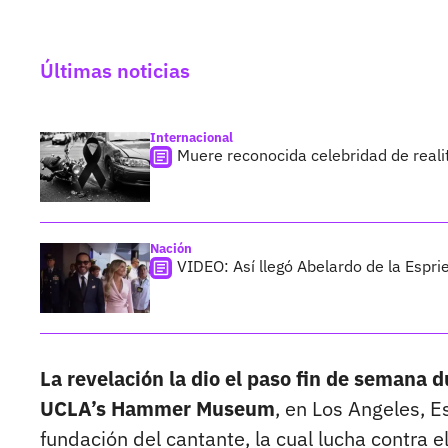
Últimas noticias
Internacional
Muere reconocida celebridad de reali
Nación
VIDEO: Así llegó Abelardo de la Esprie
La revelación la dio el paso fin de semana 
UCLA’s Hammer Museum
, en Los Angeles, 
fundación del cantante, la cual lucha contra el