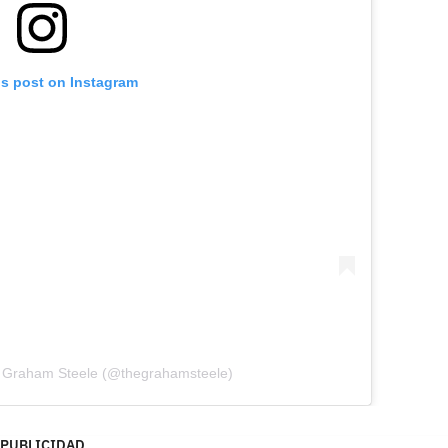
is post on Instagram
ip Graham Steele (@thegrahamsteele)
PUBLICIDAD