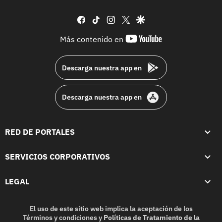
facebook
tiktok
instagram
twitter
google
youtube-
Más contenido en
footer
Descarga nuestra app en
Descarga nuestra app en
RED DE PORTALES
SERVICIOS CORPORATIVOS
LEGAL
El uso de este sitio web implica la aceptación de los
Términos y condiciones
y
Políticas de Tratamiento de la