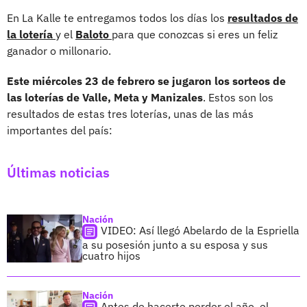
En La Kalle te entregamos todos los días los
resultados de
la lotería
y el
Baloto
para que conozcas si eres un feliz
ganador o millonario.
Este miércoles 23 de febrero se jugaron los sorteos de
las loterías de Valle, Meta y Manizales
. Estos son los
resultados de estas tres loterías, unas de las más
importantes del país:
Últimas noticias
Nación
VIDEO: Así llegó Abelardo de la Espriella
a su posesión junto a su esposa y sus
cuatro hijos
Nación
Antes de hacerte perder el año, el