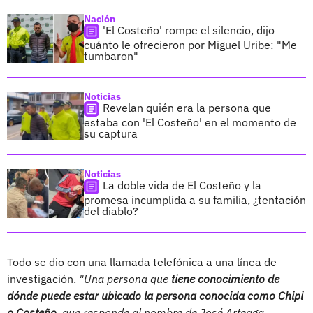
Nación
'El Costeño' rompe el silencio, dijo
cuánto le ofrecieron por Miguel Uribe: "Me
tumbaron"
Noticias
Revelan quién era la persona que
estaba con 'El Costeño' en el momento de
su captura
Noticias
La doble vida de El Costeño y la
promesa incumplida a su familia, ¿tentación
del diablo?
Todo se dio con una llamada telefónica a una línea de
investigación.
"Una persona que
tiene conocimiento de
dónde puede estar ubicado la persona conocida como Chipi
o Costeño,
que responde al nombre de José Arteaga